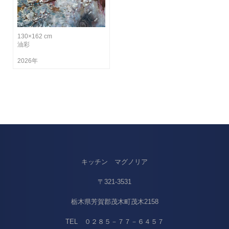
130×162 cm
油彩
2026年
キッチン マグノリア
〒321-3531
栃木県芳賀郡茂木町茂木2158
TEL ０２８５－７７－６４５７