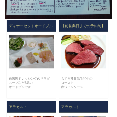
ディナーセットオードブル
【前営業日までの予約制】
自家製ドレッシングのサラダ
もてぎ放牧黒毛和牛の
スープなど6品の
ロースト
オードブルです
赤ワインソース
アラカルト
アラカルト